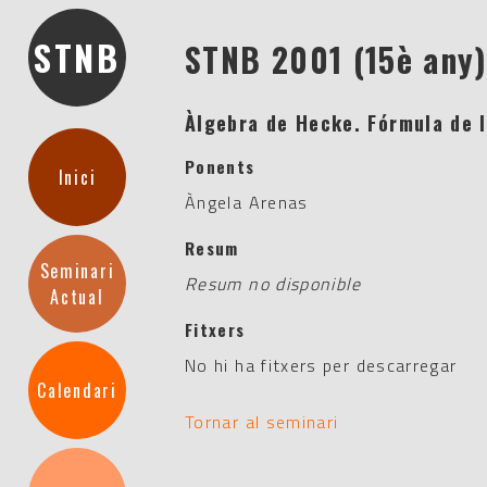
STNB
STNB 2001 (15è any
Àlgebra de Hecke. Fórmula de l
Ponents
Inici
Àngela Arenas
Resum
Seminari
Resum no disponible
Actual
Fitxers
No hi ha fitxers per descarregar
Calendari
Tornar al seminari