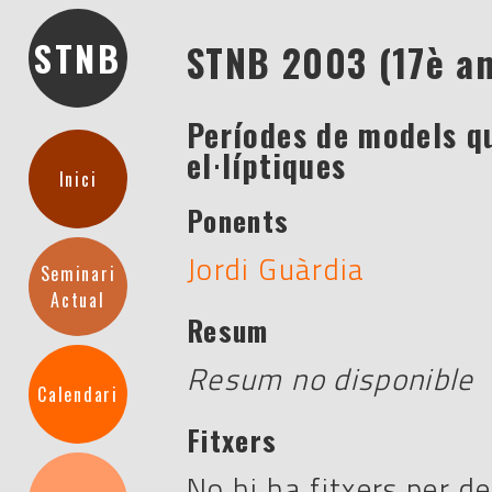
STNB
STNB 2003 (17è a
Períodes de models q
el·líptiques
Inici
Ponents
Jordi Guàrdia
Seminari
Actual
Resum
Resum no disponible
Calendari
Fitxers
No hi ha fitxers per d