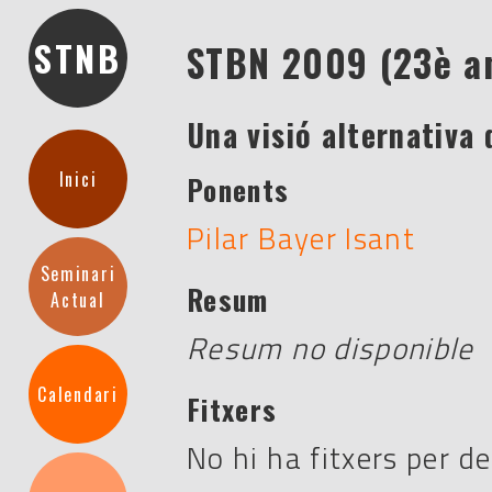
STNB
STBN 2009 (23è a
Una visió alternativa
Inici
Ponents
Pilar Bayer Isant
Seminari
Resum
Actual
Resum no disponible
Calendari
Fitxers
No hi ha fitxers per d