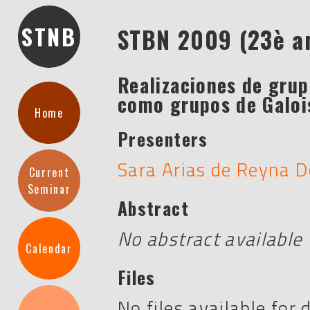
STNB
STBN 2009 (23è a
Realizaciones de grup
como grupos de Galoi
Home
Presenters
Sara Arias de Reyna 
Current
Seminar
Abstract
No abstract available
Calendar
Files
No files available for