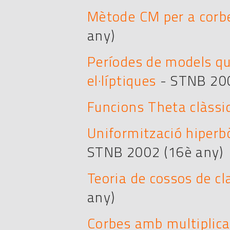
Mètode CM per a corbe
any)
Períodes de models q
el·líptiques
- STNB 200
Funcions Theta clàssi
Uniformització hiperb
STNB 2002 (16è any)
Teoria de cossos de cl
any)
Corbes amb multiplic