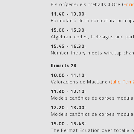
Els orígens: els treballs d'Ore
(
Enri
11.40 - 13.00
:
Formulació de la conjectura princip
15.00 - 15.30
:
Algebraic codes, t-designs and par
15.45 - 16.30
:
Number theory meets wiretap chan
Dimarts 28
10.00 - 11.10
:
Valoracions de MacLane
(
Julio Fer
11.30 - 12.10
:
Models canònics de corbes modula
12.20 - 13.00
:
Models canònics de corbes modula
15.00 - 15.45
:
The Fermat Equation over totally re