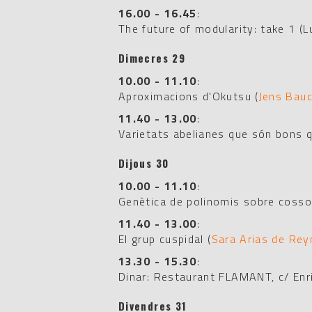
16.00 - 16.45
:
The future of modularity: take 1
(Lu
Dimecres 29
10.00 - 11.10
:
Aproximacions d'Okutsu
(
Jens Bau
11.40 - 13.00
:
Varietats abelianes que són bons 
Dijous 30
10.00 - 11.10
:
Genètica de polinomis sobre cosso
11.40 - 13.00
:
El grup cuspidal
(
Sara Arias de Re
13.30 - 15.30
:
Dinar: Restaurant FLAMANT, c/ Enr
Divendres 31