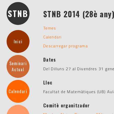
STNB
STNB 2014 (28è any
Temes
Calendari
Inici
Descarregar programa
Dates
Seminari
Del Dilluns 27 al Divendres 31 gen
Actual
Lloc
Calendari
Facultat de Matemàtiques (UB) Aula
Comitè organitzador