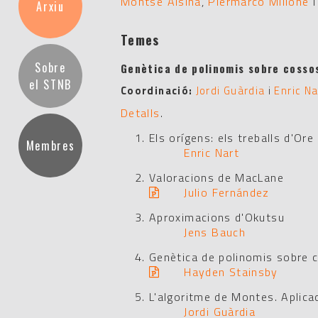
Montse Alsina
,
Piermarco Milione
Arxiu
Temes
Sobre
Genètica de polinomis sobre cossos
el STNB
Coordinació:
Jordi Guàrdia
i
Enric Na
Detalls
.
Els orígens: els treballs d'Ore
Membres
Enric Nart
Valoracions de MacLane
Julio Fernández
Aproximacions d'Okutsu
Jens Bauch
Genètica de polinomis sobre 
Hayden Stainsby
L'algoritme de Montes. Aplica
Jordi Guàrdia