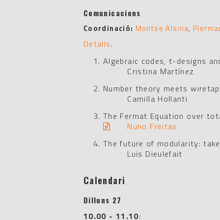
Comunicacions
Coordinació:
Montse Alsina
,
Pierma
Detalls
.
Algebraic codes, t-designs an
Cristina Martínez
Number theory meets wiretap
Camilla Hollanti
The Fermat Equation over total
Nuno Freitas
The future of modularity: tak
Luis Dieulefait
Calendari
Dilluns 27
10.00 - 11.10
: