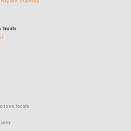
i
Hayden Stainsby
 locals
rt
cossos locals
cions