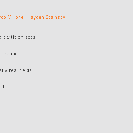
rco Milione
i
Hayden Stainsby
d partition sets
 channels
ly real fields
e 1