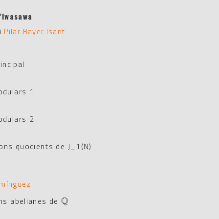
d’Iwasawa
i
Pilar Bayer Isant
incipal
odulars 1
odulars 2
ons quocients de J_1(N)
omínguez
Q
ns abelianes de
Q