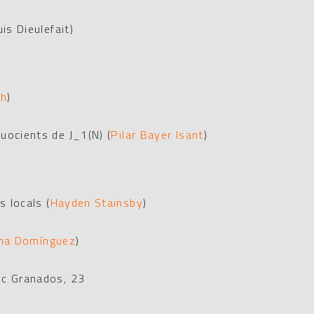
is Dieulefait)
ch
)
quocients de J_1(N)
(
Pilar Bayer Isant
)
s locals
(
Hayden Stainsby
)
yna Domínguez
)
ic Granados, 23