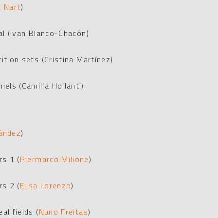
c Nart
)
al
(Ivan Blanco-Chacón)
tition sets
(Cristina Martínez)
nels
(Camilla Hollanti)
nández
)
rs 1
(
Piermarco Milione
)
rs 2
(
Elisa Lorenzo
)
al fields
(
Nuno Freitas
)